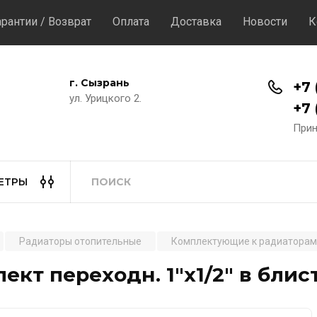
арантии / Возврат
Оплата
Доставка
Новости
К
г. Сызрань
+7 
ул. Урицкого 2.
+7 
Прин
ЕТРЫ
Радиаторы отопительные
Комплектующие к радиаторам
ект переходн. 1"х1/2" в блис