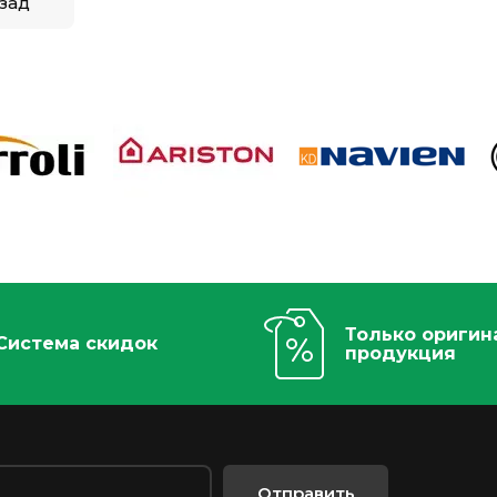
зад
Только оригин
Система скидок
продукция
Отправить