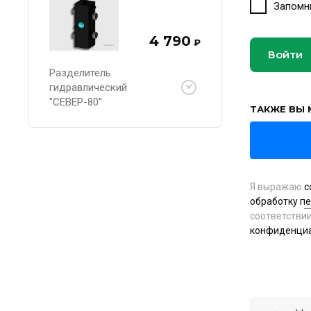
Запомн
4 790
₽
Войти
Разделитель
гидравлический
"СЕВЕР-80"
ТАКЖЕ ВЫ 
Я выражаю
с
обработку п
соответстви
конфиденци