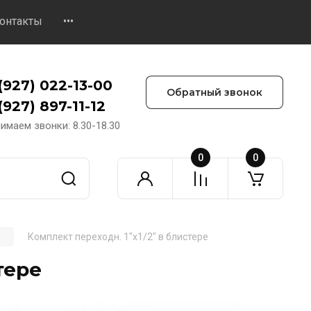
онтакты
•••
(927) 022-13-00
Обратный звонок
(927) 897-11-12
имаем звонки: 8.30-18.30
0
0
Комплект переходн. 1"х1/2" в блистере
тере