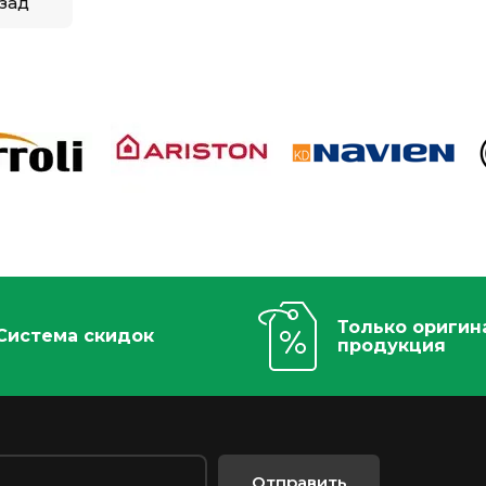
зад
Только оригин
Система скидок
продукция
Отправить