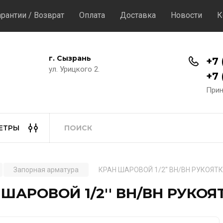
арантии / Возврат
Оплата
Доставка
Новости
К
г. Сызрань
+7 
ул. Урицкого 2.
+7 
Прин
ЕТРЫ
Запорная арматура
КРАН ШАРОВОЙ 1/2'' ВН/ВН РУКОЯТ
 ШАРОВОЙ 1/2'' ВН/ВН РУКОЯ