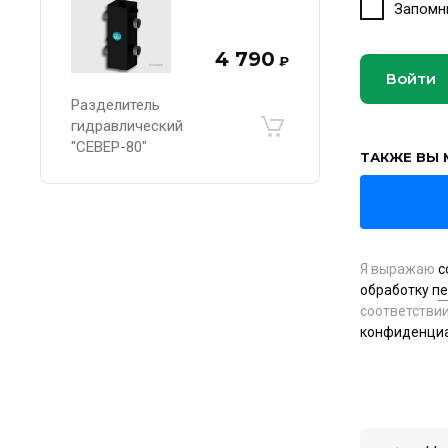
Запомн
4 790
₽
Войти
Разделитель
гидравлический
"СЕВЕР-80"
ТАКЖЕ ВЫ 
Я выражаю
с
обработку п
соответстви
конфиденци