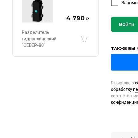
Запомн
4 790
₽
Войти
Разделитель
гидравлический
"СЕВЕР-80"
ТАКЖЕ ВЫ 
Я выражаю
с
обработку п
соответстви
конфиденци