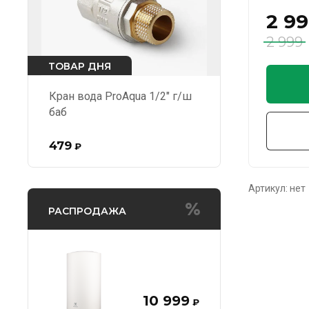
2 9
2 999
ТОВАР ДНЯ
Кран вода ProAqua 1/2" г/ш
баб
479
₽
Артикул:
нет
РАСПРОДАЖА
10 999
₽