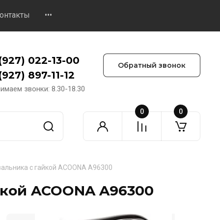
онтакты
•••
(927) 022-13-00
Обратный звонок
(927) 897-11-12
имаем звонки: 8.30-18.30
0
0
вальника с гайкой ACOONA A96300
йкой ACOONA A96300