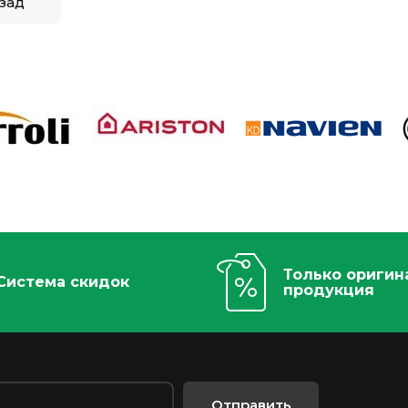
зад
Только оригин
Система скидок
продукция
Отправить