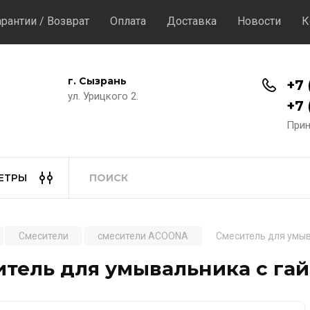
арантии / Возврат
Оплата
Доставка
Новости
К
г. Сызрань
+7 
ул. Урицкого 2.
+7 
Прин
ЕТРЫ
Смесители
смесители ACOONA
Смеситель для умы
итель для умывальника с га